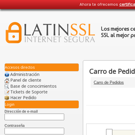
Ahora te ofrecemos
certific
Los mejores c
SSL
al mejor p
Accesos directos
Carro de Pedi
Administración
Panel de cliente
Carro de Pedidos
Base de conocimientos
Tickets de Soporte
Hacer Pedido
Login
Dirección de e-mail
Contraseña