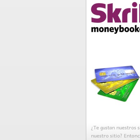
¿Te gustan nuestros s
nuestro sitio? Enton