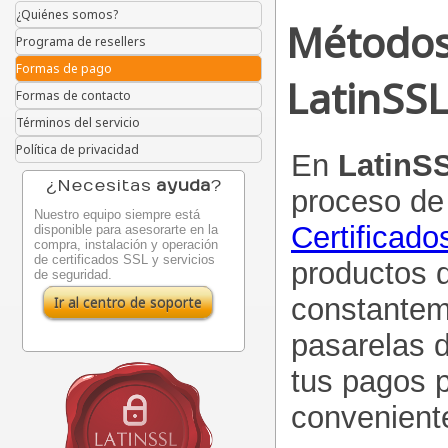
¿Quiénes somos?
Métodos
Programa de resellers
Formas de pago
LatinSS
Formas de contacto
Términos del servicio
Política de privacidad
En
LatinS
¿Necesitas
ayuda
?
proceso de
Nuestro equipo siempre está
Certificad
disponible para asesorarte en la
compra, instalación y operación
de certificados SSL y servicios
productos d
de seguridad.
constante
Ir al centro de soporte
pasarelas d
tus pagos p
convenient