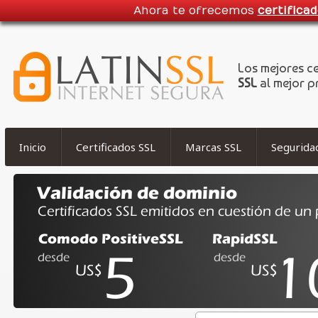
Ahora te ofrecemos
certifica
Los mejores c
SSL
al mejor p
Inicio
Certificados SSL
Marcas SSL
Segurida