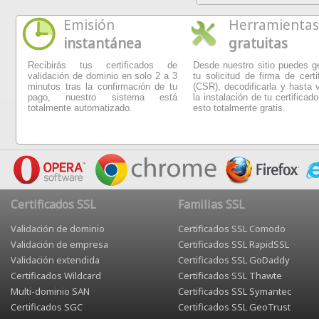
Emisión
Herramientas
instantánea
gratuitas
Recibirás tus certificados de
Desde nuestro sitio puedes g
validación de dominio en solo 2 a 3
tu solicitud de firma de certi
minutos tras la confirmación de tu
(CSR), decodificarla y hasta v
pago, nuestro sistema está
la instalación de tu certificado
totalmente automatizado.
esto totalmente gratis.
Certificados SSL
Familias SSL
Validación de dominio
Certificados SSL Comodo
Validación de empresa
Certificados SSL RapidSSL
Validación extendida
Certificados SSL GoDaddy
Certificados Wildcard
Certificados SSL Thawte
Multi-dominio SAN
Certificados SSL Symantec
Certificados SGC
Certificados SSL GeoTrust