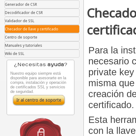
Generador de CSR
Checador
Decodificador de CSR
Validador de SSL
certific
Checador de llave y certificado
Centro de soporte
Manuales y tutoriales
Para la ins
Wiki de SSL
necesario c
¿Necesitas
ayuda
?
private key
Nuestro equipo siempre está
disponible para asesorarte en la
misma que 
compra, instalación y operación
de certificados SSL y servicios
creación de
de seguridad.
Ir al centro de soporte
certificado.
Esta herram
con la llav