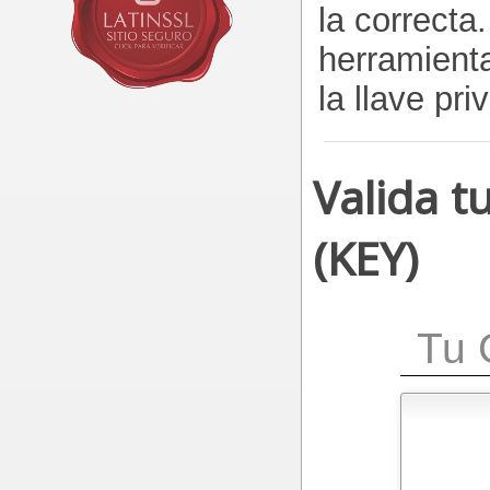
la correcta
herramien
la llave pri
Valida t
(KEY)
Tu