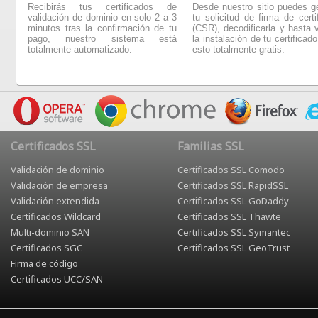
Recibirás tus certificados de
Desde nuestro sitio puedes g
validación de dominio en solo 2 a 3
tu solicitud de firma de certi
minutos tras la confirmación de tu
(CSR), decodificarla y hasta v
pago, nuestro sistema está
la instalación de tu certificado
totalmente automatizado.
esto totalmente gratis.
Certificados SSL
Familias SSL
Validación de dominio
Certificados SSL Comodo
Validación de empresa
Certificados SSL RapidSSL
Validación extendida
Certificados SSL GoDaddy
Certificados Wildcard
Certificados SSL Thawte
Multi-dominio SAN
Certificados SSL Symantec
Certificados SGC
Certificados SSL GeoTrust
Firma de código
Certificados UCC/SAN